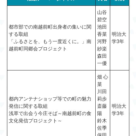
山谷
碧空
都市部での南越前町出身者の集いに関
池田
する取組
香菜
明治大
「ふるさとを、もう一度近くに。」南
河野
学3年
越前町同郷会プロジェクト
紗楽
森田
一優
畑 心
菜
川田
都内アンテナショップ等での町の魅力
莉歩
発信に関する取組
斎藤
明治大
浅草で出会う今庄そば～南越前町の食
陽
学3年
文化発信プロジェクト～
鈴木
佐季
保田