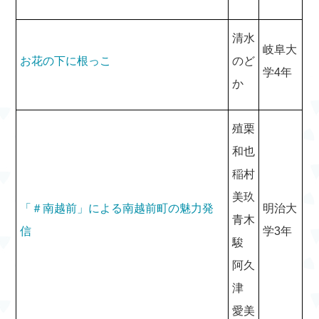
清水
岐阜大
お花の下に根っこ
のど
学4年
か
殖栗
和也
稲村
美玖
「＃南越前」による南越前町の魅力発
明治大
青木
信
学3年
駿
阿久
津
愛美