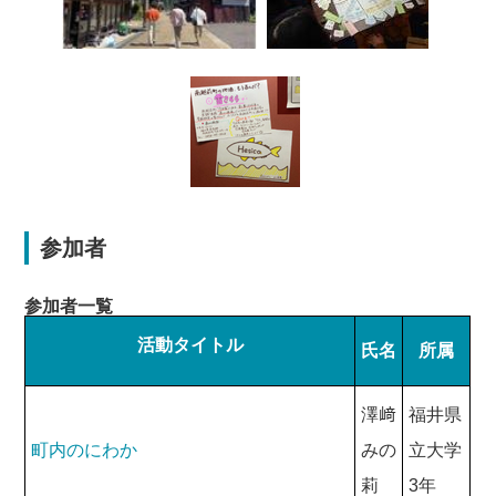
参加者
参加者一覧
活動タイトル
氏名
所属
澤﨑
福井県
町内のにわか
みの
立大学
莉
3年