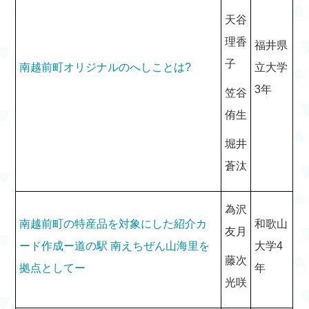
天谷
理香
福井県
子
南越前町オリジナルのへしことは?
立大学
3年
笠谷
侑生
堀井
蒼汰
為沢
南越前町の特産品を対象にした紹介カ
和歌山
友月
ード作成ー道の駅 南えちぜん山海里を
大学4
藤次
拠点としてー
年
光咲