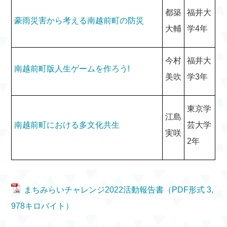
都築
福井大
豪雨災害から考える南越前町の防災
大輔
学4年
今村
福井大
南越前町版人生ゲームを作ろう!
美吹
学3年
東京学
江島
南越前町における多文化共生
芸大学
実咲
2年
まちみらいチャレンジ2022活動報告書（PDF形式 3,
978キロバイト）