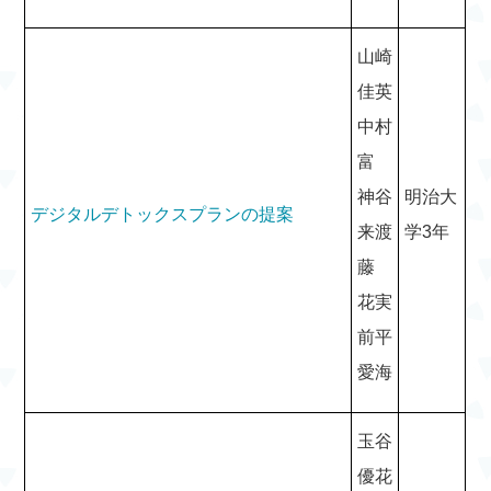
山崎
佳英
中村
富
神谷
明治大
デジタルデトックスプランの提案
来渡
学3年
藤
花実
前平
愛海
玉谷
優花