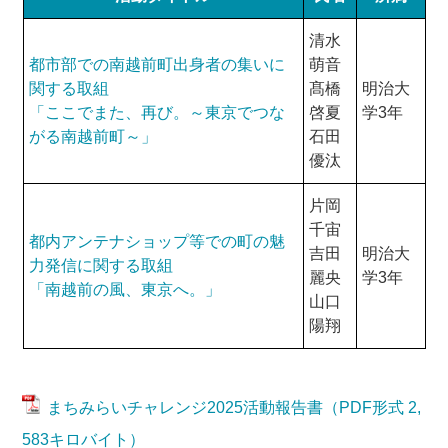
清水
都市部での南越前町出身者の集いに
萌音
関する取組
髙橋
明治大
「ここでまた、再び。～東京でつな
啓夏
学3年
がる南越前町～」
石田
優汰
片岡
千宙
都内アンテナショップ等での町の魅
吉田
明治大
力発信に関する取組
麗央
学3年
「南越前の風、東京へ。」
山口
陽翔
まちみらいチャレンジ2025活動報告書（PDF形式 2,
583キロバイト）