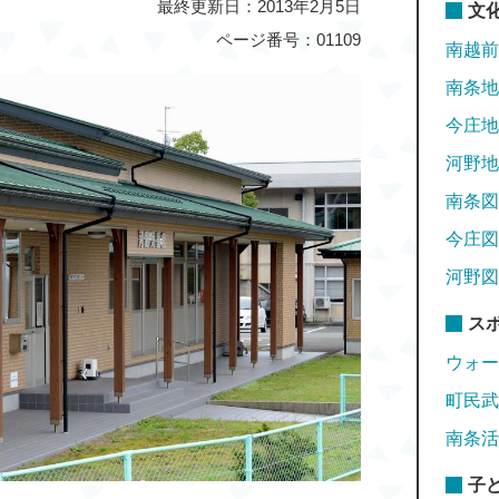
最終更新日：2013年2月5日
文
ページ番号：01109
南越前
南条地
今庄地
河野地
南条図
今庄図
河野図
ス
ウォー
町民武
南条活
子