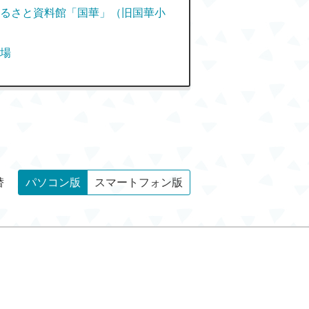
るさと資料館「国華」（旧国華小
場
替
パソコン版
スマートフォン版