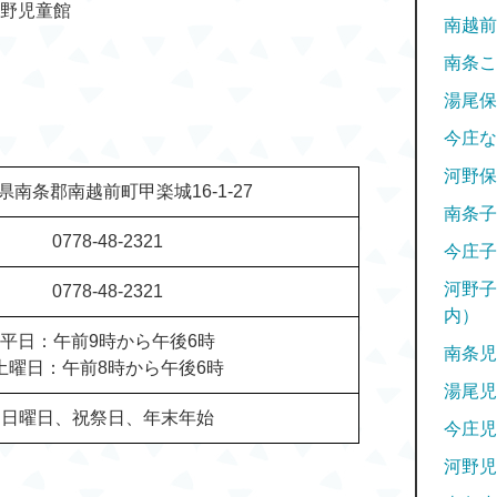
野児童館
南越前
南条こ
湯尾保
今庄な
河野保
県南条郡南越前町甲楽城16-1-27
南条子
0778-48-2321
今庄子
河野子
0778-48-2321
内）
平日：午前9時から午後6時
南条児
土曜日：午前8時から午後6時
湯尾児
日曜日、祝祭日、年末年始
今庄児
河野児