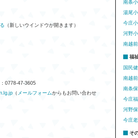
南条小
湯尾小
今庄小
する
（新しいウインドウが開きます）
河野小
南越前
福
国民健
南越前
778-47-3605
南条保
.lg.jp
（
メールフォーム
からもお問い合わせ
今庄福
河野保
今庄老
そ