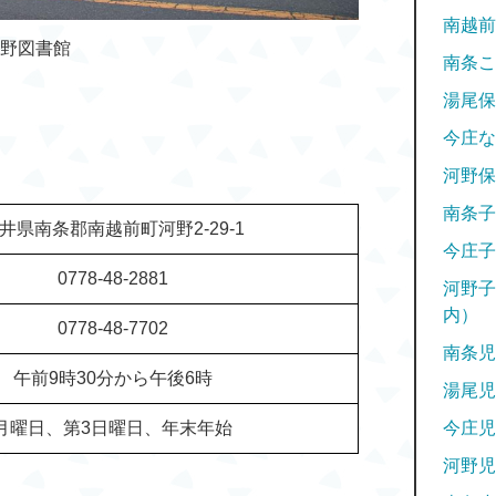
南越前
野図書館
南条こ
湯尾保
今庄な
河野保
南条子
井県南条郡南越前町河野2-29-1
今庄子
0778-48-2881
河野子
内）
0778-48-7702
南条児
午前9時30分から午後6時
湯尾児
今庄児
月曜日、第3日曜日、年末年始
河野児