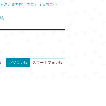
るさと資料館「国華」（旧国華小
場
替
パソコン版
スマートフォン版