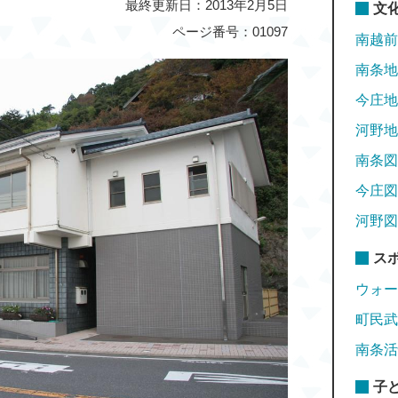
最終更新日：2013年2月5日
文
ページ番号：01097
南越前
南条地
今庄地
河野地
南条図
今庄図
河野図
ス
ウォー
町民武
南条活
子