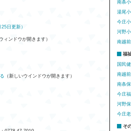
南条小
湯尾小
今庄小
25日更新）
河野小
ウィンドウが開きます）
南越前
福
国民健
南越前
する
（新しいウインドウが開きます）
南条保
今庄福
河野保
今庄老
そ
778-47-7010