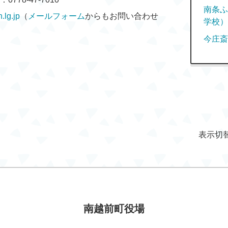
南条ふ
lg.jp
（
メールフォーム
からもお問い合わせ
学校）
今庄斎
表示切
南越前町役場