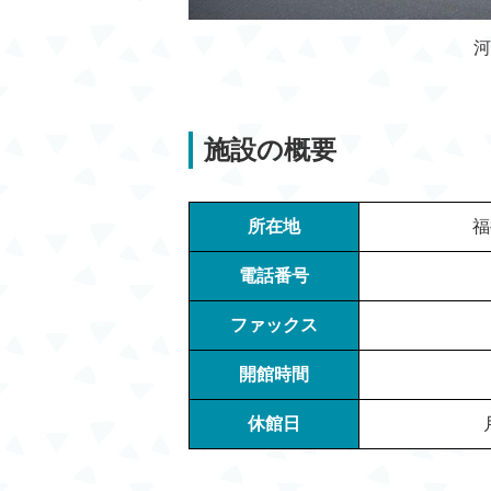
河
施設の概要
所在地
福
電話番号
ファックス
開館時間
休館日