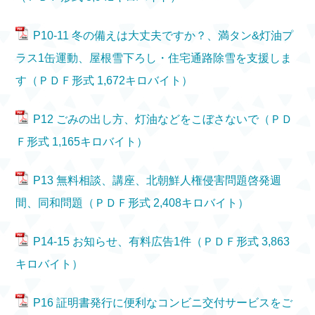
P10-11 冬の備えは大丈夫ですか？、満タン&灯油プ
ラス1缶運動、屋根雪下ろし・住宅通路除雪を支援しま
す（ＰＤＦ形式 1,672キロバイト）
P12 ごみの出し方、灯油などをこぼさないで（ＰＤ
Ｆ形式 1,165キロバイト）
P13 無料相談、講座、北朝鮮人権侵害問題啓発週
間、同和問題（ＰＤＦ形式 2,408キロバイト）
P14-15 お知らせ、有料広告1件（ＰＤＦ形式 3,863
キロバイト）
P16 証明書発行に便利なコンビニ交付サービスをご