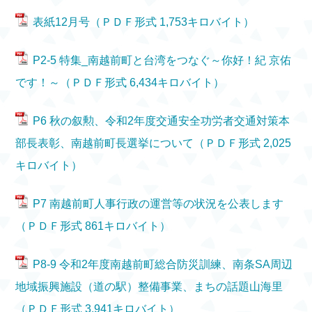
表紙12月号（ＰＤＦ形式 1,753キロバイト）
P2-5 特集_南越前町と台湾をつなぐ～你好！紀 京佑
です！～（ＰＤＦ形式 6,434キロバイト）
P6 秋の叙勲、令和2年度交通安全功労者交通対策本
部長表彰、南越前町長選挙について（ＰＤＦ形式 2,025
キロバイト）
P7 南越前町人事行政の運営等の状況を公表します
（ＰＤＦ形式 861キロバイト）
P8-9 令和2年度南越前町総合防災訓練、南条SA周辺
地域振興施設（道の駅）整備事業、まちの話題山海里
（ＰＤＦ形式 3,941キロバイト）