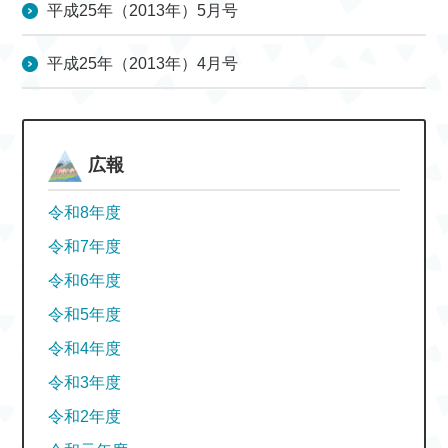
平成25年（2013年）5月号
平成25年（2013年）4月号
広報
令和8年度
令和7年度
令和6年度
令和5年度
令和4年度
令和3年度
令和2年度