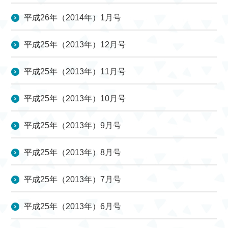
平成26年（2014年）1月号
平成25年（2013年）12月号
平成25年（2013年）11月号
平成25年（2013年）10月号
平成25年（2013年）9月号
平成25年（2013年）8月号
平成25年（2013年）7月号
平成25年（2013年）6月号