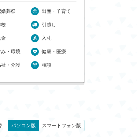
冠婚葬祭
出産・子育て
学校
引越し
税金
入札
ごみ・環境
健康・医療
福祉・介護
相談
替
パソコン版
スマートフォン版