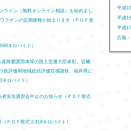
平成1
オンライン（無料オンライン相談）を始めまし
平成1
スワクチンの定期接種が始まります（ＰＤＦ形
平成1
広報・
,048キロバイト）
ける道路愛護団体等の国土交通大臣表彰、近畿
行政評価局地域総括評価官感謝状、福井県に
33キロバイト）
運転者安全講習会中止のお知らせ（ＰＤＦ形式
（ＰＤＦ形式 2,418キロバイト）