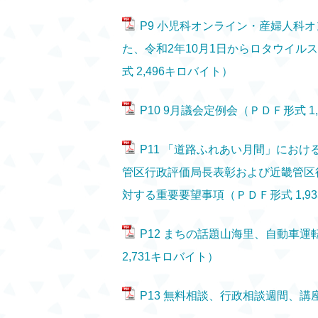
P9 小児科オンライン・産婦人科
た、令和2年10月1日からロタウイル
式 2,496キロバイト）
P10 9月議会定例会（ＰＤＦ形式 1
P11 「道路ふれあい月間」にお
管区行政評価局長表彰および近畿管区
対する重要要望事項（ＰＤＦ形式 1,9
P12 まちの話題山海里、自動車
2,731キロバイト）
P13 無料相談、行政相談週間、講座