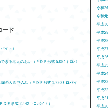
令和2
令和元
平成3
ロード
平成2
平成2
キロバイト）
平成2
平成2
のできる地元のお店（ＰＤＦ形式 5,084キロバ
平成2
平成2
平成2
も園の入園申込み（ＰＤＦ形式 1,720キロバイ
平成2
平成2
ＤＦ形式 2,442キロバイト）
平成2