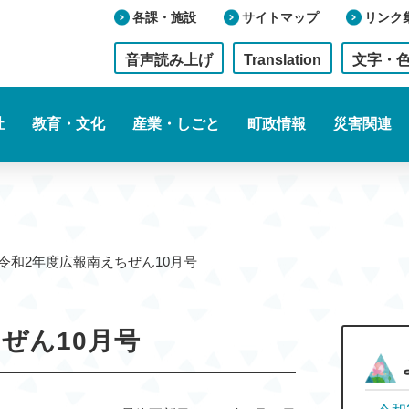
各課・施設
サイトマップ
リンク
音声読み上げ
Translation
文字・
祉
教育・文化
産業・しごと
町政情報
災害関連
令和2年度広報南えちぜん10月号
ぜん10月号