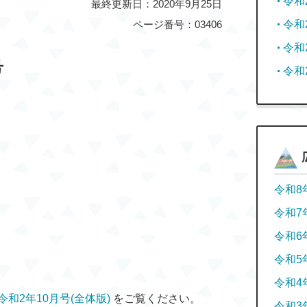
令和
最終更新日：2020年9月25日
ページ番号：03406
令和
令和
号
令和
令和8
令和7
令和6
令和5
令和4
和2年10月号(全体版)
をご覧ください。
令和3