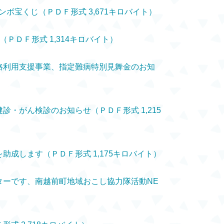
ャンボ宝くじ（ＰＤＦ形式 3,671キロバイト）
（ＰＤＦ形式 1,314キロバイト）
道路利用支援事業、指定難病特別見舞金のお知
健診・がん検診のお知らせ（ＰＤＦ形式 1,215
を助成します（ＰＤＦ形式 1,175キロバイト）
ンターです、南越前町地域おこし協力隊活動NE