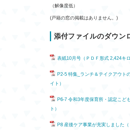
（解像度低）
(戸籍の窓の掲載はありません。)
添付ファイルのダウン
表紙10月号（ＰＤＦ形式 2,424
P2-5 特集_ランチ＆テイクアウト
イト）
P6-7 令和3年度保育所・認定こど
ト）
P8 産後ケア事業が充実しました（Ｐ