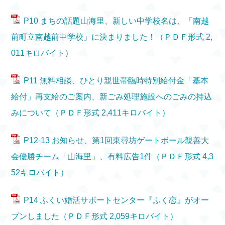
P10 まちの話題山海里、新しい中学校名は、「南越
前町立南越前中学校」に決まりました！（ＰＤＦ形式 2,
011キロバイト）
P11 無料相談、ひとり親世帯臨時特別給付金「基本
給付」再支給のご案内、新ごみ処理施設へのごみの持込
みについて（ＰＤＦ形式 2,411キロバイト）
P12-13 お知らせ、第1回東尋坊ゲートボール親善大
会優勝チーム「山海里」、有料広告1件（ＰＤＦ形式 4,3
52キロバイト）
P14 ふくい婚活サポートセンター『ふく恋』がオー
プンしました（ＰＤＦ形式 2,059キロバイト）