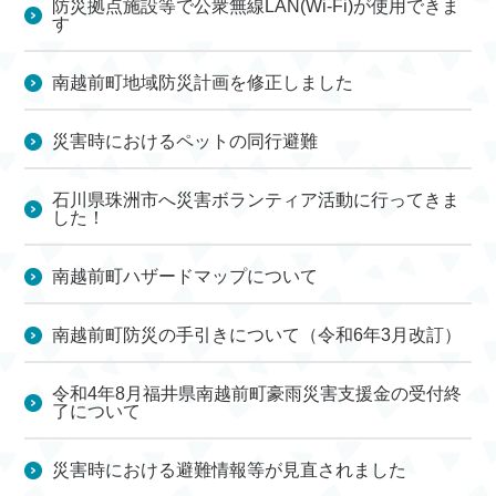
防災拠点施設等で公衆無線LAN(Wi-Fi)が使用できま
す
南越前町地域防災計画を修正しました
災害時におけるペットの同行避難
石川県珠洲市へ災害ボランティア活動に行ってきま
した！
南越前町ハザードマップについて
南越前町防災の手引きについて（令和6年3月改訂）
令和4年8月福井県南越前町豪雨災害支援金の受付終
了について
災害時における避難情報等が見直されました