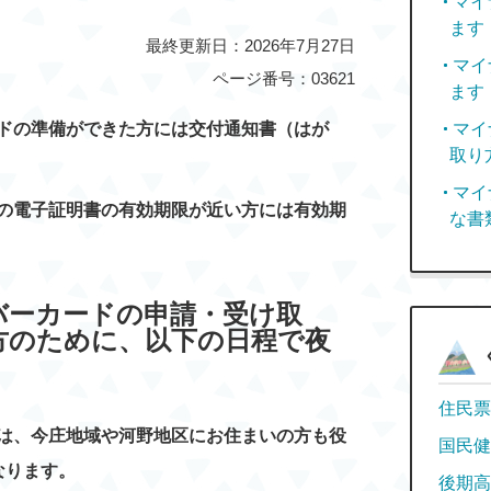
マイ
ます
最終更新日：2026年7月27日
マイ
ページ番号：03621
ます
ドの準備ができた方には交付通知書（はが
マイ
取り
マイ
の電子証明書の有効期限が近い方には有効期
な書
バーカードの申請・受け取
方のために、以下の日程で夜
住民票
は、今庄地域や河野地区にお住まいの方も役
国民健
なります。
後期高