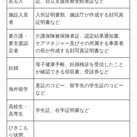
ある方
証、自立支援医療受給者証など
施設入居
入所証明書類、施設庁が作成する顔写真
者
証明書など
要介護・
介護保険被保険者証、認定結果通知書、
要支援認
ケアマネジャー及びその所属する事業者
定者
の長が作成する顔写真証明書など
母子健康手帳、妊婦検診を受信したこと
妊婦
が確認できる領収書、受診券など
査証のコピー、留学先の学生証のコピー
海外留学
など
高校生・
学生証、在学証明書など
高専生
ひきこも
り状態、