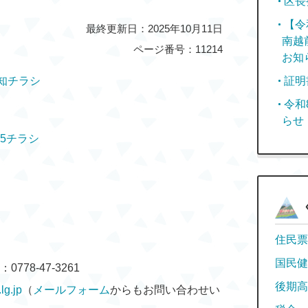
区長
【令
最終更新日：2025年10月11日
南越
ページ番号：11214
お知
知チラシ
証明
令和
らせ
5チラシ
住民票
国民健
778-47-3261
後期高
g.jp
（
メールフォーム
からもお問い合わせい