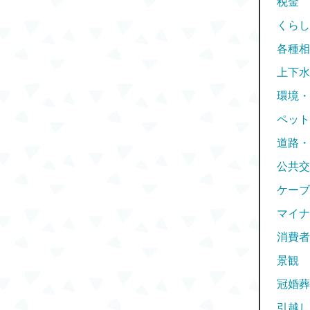
税金
くらし
各種相
上下水
環境・
ペット
道路・
公共交
ケーブ
マイナ
消費者
景観
冠婚葬
引越し