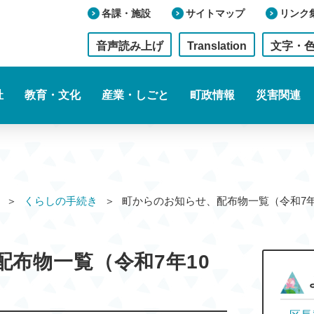
各課・施設
サイトマップ
リンク
音声読み上げ
Translation
文字・
祉
教育・文化
産業・しごと
町政情報
災害関連
くらしの手続き
町からのお知らせ、配布物一覧（令和7
布物一覧（令和7年10