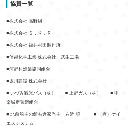
協賛一覧
■株式会社 高野組
■株式会社 Ｓ．Ｋ．Ｒ
■株式会社 福井村田製作所
■信越化学工業 株式会社 武生工場
■河野村漁業協同組合
■坂川建設 株式会社
■ いづみ観光バス（株） ■ 上野ガス（株） ■ 甲
楽城定置網組合
■ 北前船主の館右近家当主 右近 順一 ■ （有）ケイ
エスシステム