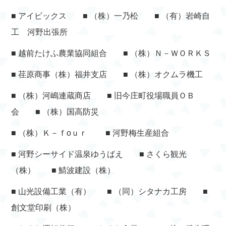
■ アイビックス ■ （株）一乃松 ■ （有）岩崎自
工 河野出張所
■ 越前たけふ農業協同組合 ■ （株）Ｎ－ＷＯＲＫＳ
■ 荏原商事（株）福井支店 ■ （株）オクムラ機工
■ （株）河嶋連蔵商店 ■ 旧今庄町役場職員ＯＢ
会 ■ （株）国高防災
■ （株）Ｋ－ｆоｕｒ ■ 河野梅生産組合
■ 河野シーサイド温泉ゆうばえ ■ さくら観光
（株） ■ 鯖波建設（株）
■ 山光設備工業（有） ■ （同）シタナカ工房 ■
創文堂印刷（株）