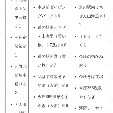
南越前ダイビン
道の駅南えち
線トン
グパーク※6
ぜん山海里※1
ネル群
1
※1
道の駅南えちぜ
ん山海里（買い
リトリートた
今庄宿
物）※7及び※8
くら
散策※
1
道の駅河野（買
今庄の宿かね
い物）※7
おり
河野北
前船主
花はす温泉そま
今庄そば道場
通り※
やま（入浴）※8
今庄365温泉
2
今庄365温泉やす
やすらぎ
アカタ
らぎ（入浴）※8
河野シーサイ