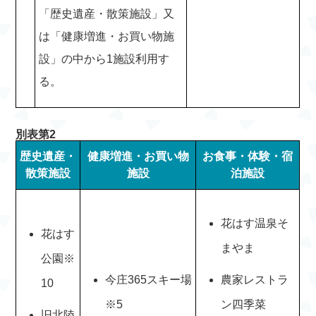
「歴史遺産・散策施設」又
は「健康増進・お買い物施
設」の中から1施設利用す
る。
別表第2
歴史遺産・
健康増進・お買い物
お食事・体験・宿
散策施設
施設
泊施設
花はす温泉そ
花はす
まやま
公園※
今庄365スキー場
農家レストラ
10
※5
ン四季菜
旧北陸