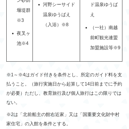
ン砂防
河野シーサイド
ド温泉ゆうば
堰堤群
温泉ゆうばえ
え
※3
（入浴）※8
（一社）南越
夜叉ヶ
前町観光連盟
池※4
加盟施設等※9
※1～※4はガイド付きを条件とし、所定のガイド料を支
払うこと。（旅行実施日から起算して14日前までに予約
が必要）ただし、教育旅行及び個人旅行はこの限りでは
ない。
※2は「北前船主の館右近家」又は「国重要文化財中村
家住宅」の入館を条件とする。