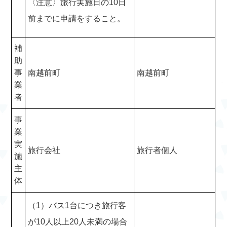
〈注意〉旅行実施日の10日
前までに申請をすること。
補
助
事
南越前町
南越前町
業
者
事
業
実
旅行会社
旅行者個人
施
主
体
（1）バス1台につき旅行客
が10人以上20人未満の場合