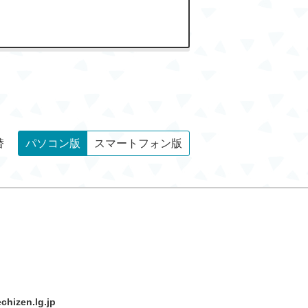
替
パソコン版
スマートフォン版
hizen.lg.jp