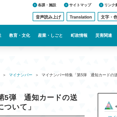
各課・施設
サイトマップ
リンク
音声読み上げ
Translation
文字・
祉
教育・文化
産業・しごと
町政情報
災害関連
マイナンバー
マイナンバー特集「第5弾 通知カード
第5弾 通知カードの送
について」