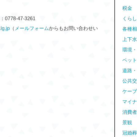
税金
778-47-3261
くらし
g.jp
（
メールフォーム
からもお問い合わせい
各種相
上下水
環境・
ペット
道路・
公共交
ケーブ
マイナ
消費者
景観
冠婚葬