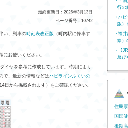
「南
行の
最終更新日：2026年3月13日
ハピ
ページ番号：10742
版）
伴い、列車の
時刻表改正版
（町内駅に停車す
福井
線）
【J
考にお使いください。
及び
のダイヤを参考に作成しています。時期により
ので、最新の情報などは
ハピラインふくいの
月14日から掲載されます）をご確認ください。
住民票
国民健
後期高