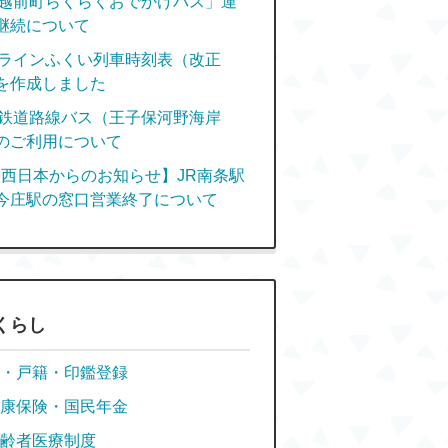
越前町らくらくおでかけバス」運
継続について
ラインふくい列車時刻表（改正
を作成しました
鉄道路線バス（王子保河野海岸
のご利用について
R西日本からのお知らせ】JR南条駅
今庄駅の窓口営業終了について
くらし
・戸籍・印鑑登録
康保険・国民年金
齢者医療制度