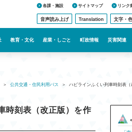
各課・施設
サイトマップ
リンク
音声読み上げ
Translation
文字・
祉
教育・文化
産業・しごと
町政情報
災害関連
公共交通・住民利用バス
ハピラインふくい列車時刻表
車時刻表（改正版）を作