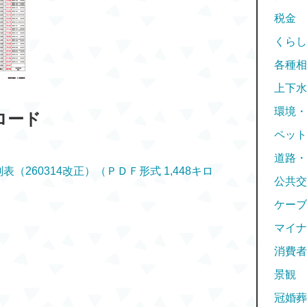
税金
くらし
各種相
上下水
環境・
ロード
ペット
道路・
260314改正）（ＰＤＦ形式 1,448キロ
公共交
ケーブ
マイナ
消費者
景観
冠婚葬