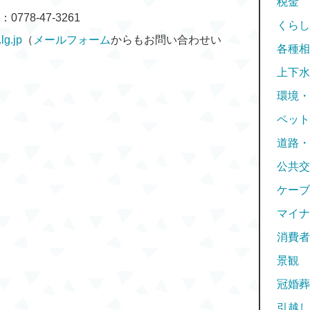
税金
778-47-3261
くらし
g.jp
（
メールフォーム
からもお問い合わせい
各種相
上下水
環境・
ペット
道路・
公共交
ケーブ
マイナ
消費者
景観
冠婚葬
引越し