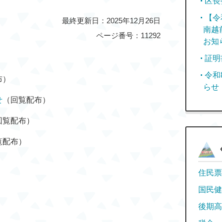
区長
【令
最終更新日：2025年12月26日
南越
ページ番号：11292
お知
証明
令和
布）
らせ
せ
（回覧配布）
回覧配布）
覧配布）
住民票
国民健
後期高