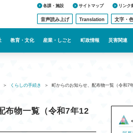
各課・施設
サイトマップ
リンク
音声読み上げ
Translation
文字・
祉
教育・文化
産業・しごと
町政情報
災害関連
くらしの手続き
町からのお知らせ、配布物一覧（令和7
布物一覧（令和7年12