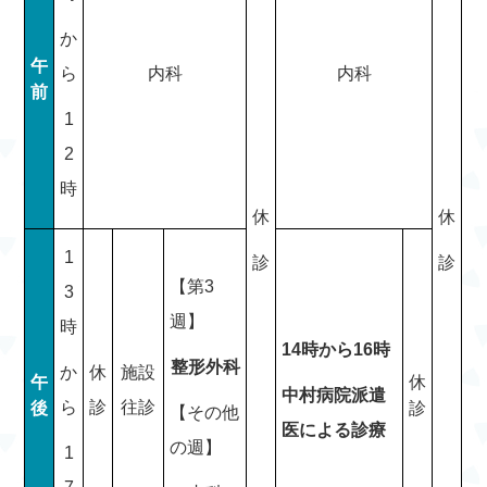
か
午
ら
内科
内科
前
1
2
時
休
休
1
診
診
【第3
3
週】
時
14時から16時
整形外科
か
休
施設
午
休
中村病院派遣
ら
診
往診
後
診
【その他
医による診療
の週】
1