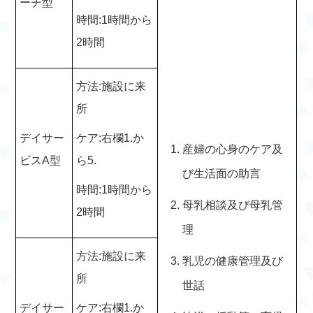
ーチ型
時間:1時間から
2時間
方法:施設に来
所
デイサー
ケア:右欄1.か
産婦の心身のケア及
ビスA型
ら5.
び生活面の助言
時間:1時間から
母乳相談及び母乳管
2時間
理
方法:施設に来
乳児の健康管理及び
所
世話
デイサー
ケア:右欄1.か