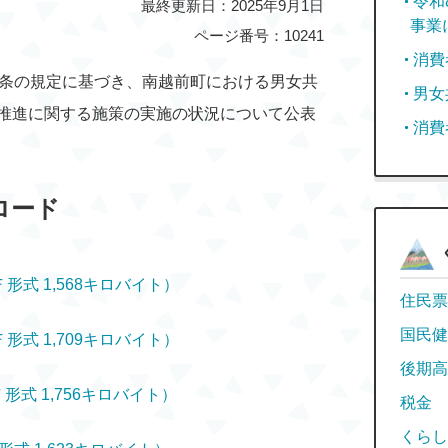
令和
最終更新日：2025年9月1日
事業
ページ番号：10241
消費
条の規定に基づき、南越前町における男女共
男女
推進に関する施策の実施の状況について公表
消費
ロード
式 1,568キロバイト）
住民票
国民健
式 1,709キロバイト）
後期高
式 1,756キロバイト）
税金
くらし