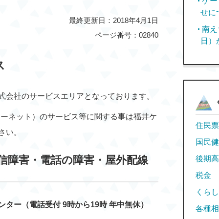
ケー
せに
最終更新日：2018年4月1日
南え
ページ番号：02840
日）
ス
式会社のサービスエリアとなっております。
ターネット）のサービス等に関する事は福井ケ
住民票
さい。
国民健
信障害・電話の障害・屋外配線
後期高
税金
くらし
ター（電話受付 9
時から19時 年中無休）
各種相