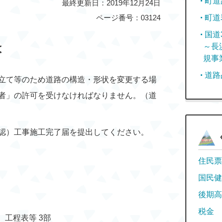
町道
最終更新日：2019年12月24日
ページ番号：03124
町道
国道
は
～長
規事
道路
立て等のため道路の構造・形状を変更する場
者」の許可を受けなければなりません。（道
認）工事施工完了届を提出してください。
住民票
国民健
後期高
税金
工程表等 3部