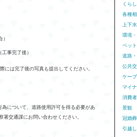
くらし
）
各種相
上下水
環境・
合）
ペット
（工事完了後）
道路・
公共交
の際には完了後の写真も提出してください。
ケーブ
マイナ
消費者
る行為について、道路使用許可を得る必要があ
景観
察署交通課にお問い合わせください。
冠婚葬
引越し