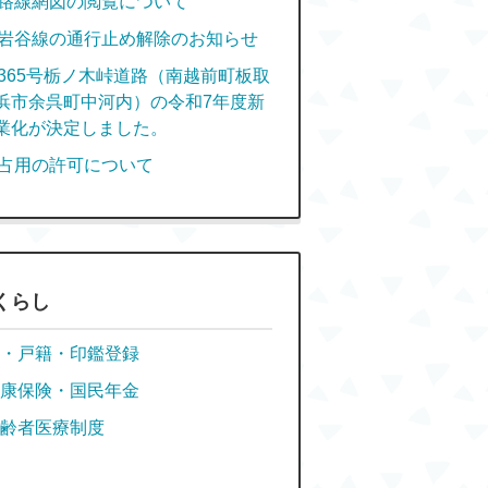
路線網図の閲覧について
岩谷線の通行止め解除のお知らせ
365号栃ノ木峠道路（南越前町板取
浜市余呉町中河内）の令和7年度新
業化が決定しました。
占用の許可について
くらし
・戸籍・印鑑登録
康保険・国民年金
齢者医療制度