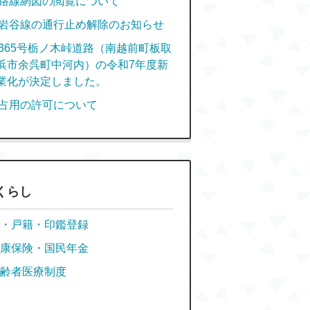
路線網図の閲覧について
岩谷線の通行止め解除のお知らせ
365号栃ノ木峠道路（南越前町板取
浜市余呉町中河内）の令和7年度新
業化が決定しました。
占用の許可について
くらし
・戸籍・印鑑登録
康保険・国民年金
齢者医療制度