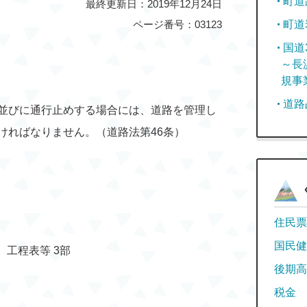
町道
最終更新日：2019年12月24日
ページ番号：03123
町道
国道
～長
規事
道路
並びに通行止めする場合には、道路を管理し
ければなりません。（道路法第46条）
住民票
国民健
工程表等 3部
後期高
）
税金