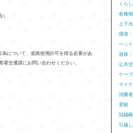
くらし
各種相
合）
上下水
環境・
ペット
る行為について、道路使用許可を得る必要があ
道路・
察署交通課にお問い合わせください。
公共交
ケーブ
マイナ
消費者
景観
冠婚葬
引越し