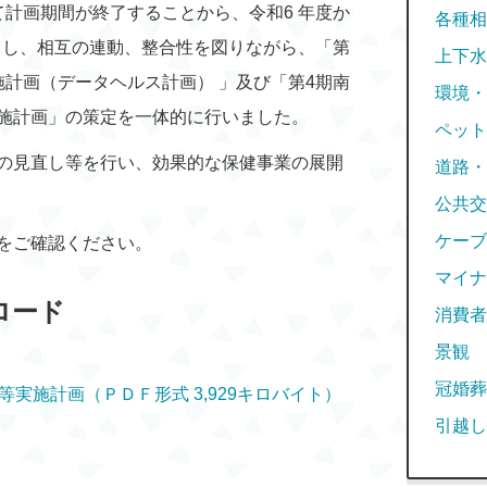
計画期間が終了することから、令和6 年度か
各種相
とし、相互の連動、整合性を図りながら、「第
上下水
計画（データヘルス計画） 」及び「第4期南
環境・
施計画」の策定を一体的に行いました。
ペット
の見直し等を行い、効果的な保健事業の展開
道路・
公共交
ケーブ
をご確認ください。
マイナ
ロード
消費者
景観
冠婚葬
実施計画（ＰＤＦ形式 3,929キロバイト）
引越し