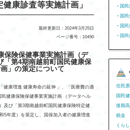
定健康診査等実施計画」
国民
国民
国民
最終更新日：2024年3月25日
国民
ページ番号：10490
康保険保健事業実施計画（デ
び「第4期南越前町国民健康保
計画」の策定について
住民票
「健康増進 健康寿命の延伸 」、「医療費の適
国民健
国民健康保険保健事業実施計画 （データヘル
度）及び「第3期南越前町国民健康保険特定健
後期高
令和5年度）を策定し、国保加入者の健康増進
税金
くらし