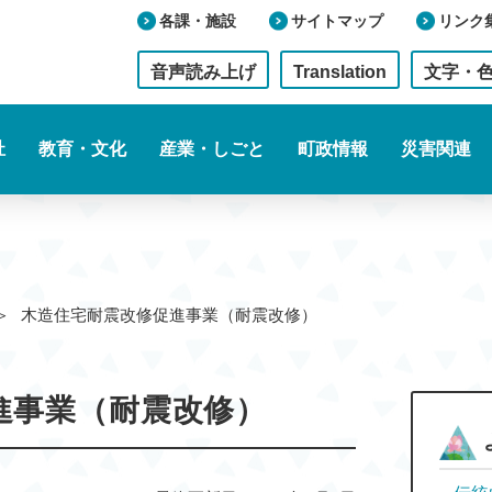
各課・施設
サイトマップ
リンク
音声読み上げ
Translation
文字・
祉
教育・文化
産業・しごと
町政情報
災害関連
木造住宅耐震改修促進事業（耐震改修）
進事業（耐震改修）