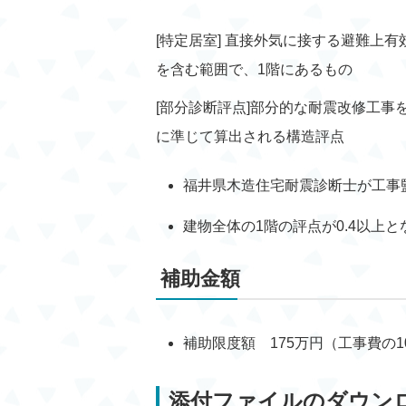
[特定居室] 直接外気に接する避難上
を含む範囲で、1階にあるもの
[部分診断評点]部分的な耐震改修工
に準じて算出される構造評点
福井県木造住宅耐震診断士が工事
建物全体の1階の評点が0.4以上
補助金額
補助限度額 175万円（工事費の1
添付ファイルのダウン