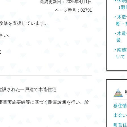
伝統
最終更新日：2025年4月1日
（耐
ページ番号：02791
木造
改修を支援しています。
断・
木造
さい。
業
南越
事
いて
て建設された一戸建て木造住宅
事業実施要綱等に基づく耐震診断を行い、診
移住情
出会い
町営住