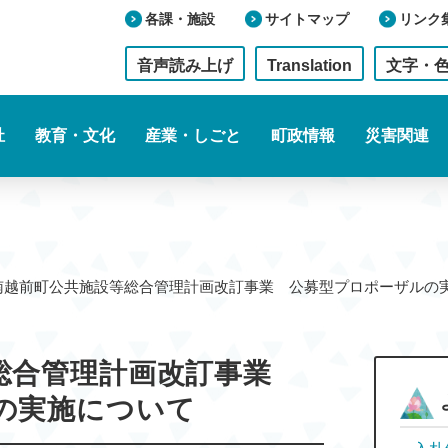
各課・施設
サイトマップ
リンク
音声読み上げ
Translation
文字・
祉
教育・文化
産業・しごと
町政情報
災害関連
南越前町公共施設等総合管理計画改訂事業 公募型プロポーザ
総合管理計画改訂事業
の実施について