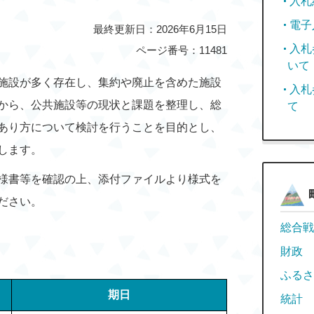
入札
電子
最終更新日：2026年6月15日
入札
ページ番号：11481
いて
施設が多く存在し、集約や廃止を含めた施設
入札
から、公共施設等の現状と課題を整理し、総
て
あり方について検討を行うことを目的とし、
します。
様書等を確認の上、添付ファイルより様式を
ださい。
総合戦
財政
ふるさ
期日
統計