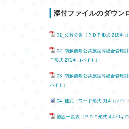
添付ファイルのダウン
01_公募公告（ＰＤＦ形式 218キ
02_南越前町公共施設等総合管理
Ｆ形式 271キロバイト）
03_南越前町公共施設等総合管理計
バイト）
04_様式（ワード形式 91キロバイ
施設一覧表（ＰＤＦ形式 4,479キ