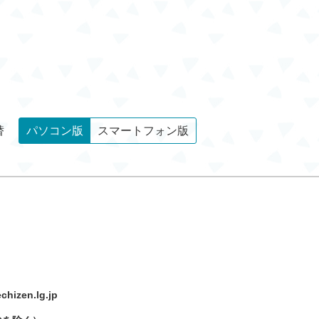
替
パソコン版
スマートフォン版
hizen.lg.jp