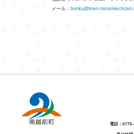
メール：
bunka@town.minamiechizen.l
電話：
0778-