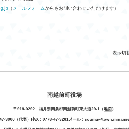
g.jp
（
メールフォーム
からもお問い合わせいただけます）
表示切
南越前町役場
〒919-0292 福井県南条郡南越前町東大道29-1（
地図
）
47-3000
（代表）
FAX：0778-47-3261
メール：
soumu@town.minamiec