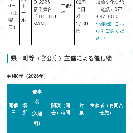
O 2026
00円
越前文化会館
0日
ホ
午後5
新作舞台
当日
（電話）077
（土
ー
時
「THE HU
券
8-47-3810
曜
ル
MAN」
5,500
※詳細はこち
日）
円
らをご覧くだ
さい
県・町等（官公庁）主催による催し物
令和8年（2026年）
催事
名
開催
場
開演（開
対
主催者（お問合
日
所
会）時間
象
せ先）
(入場
料)