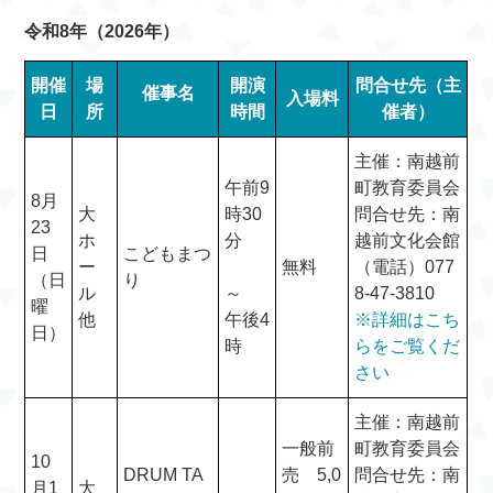
令和8年（2026年）
開催
場
開演
問合せ先（主
催事名
入場料
日
所
時間
催者）
主催：南越前
午前9
町教育委員会
8月
大
時30
問合せ先：南
23
ホ
分
越前文化会館
日
こどもまつ
ー
無料
（電話）077
（日
り
ル
～
8-47-3810
曜
他
午後4
※詳細はこち
日）
時
らをご覧くだ
さい
主催：南越前
一般前
町教育委員会
10
DRUM TA
売 5,0
問合せ先：南
月1
大