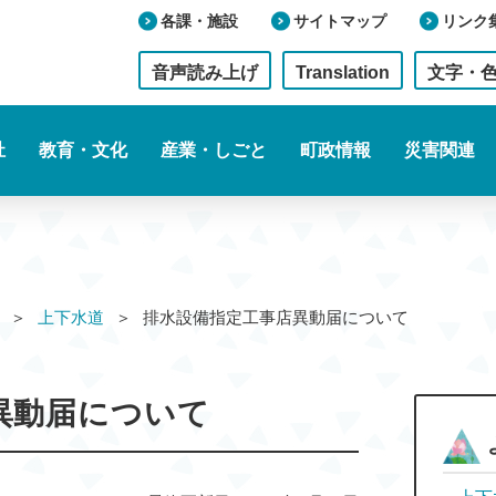
各課・施設
サイトマップ
リンク
音声読み上げ
Translation
文字・
祉
教育・文化
産業・しごと
町政情報
災害関連
上下水道
排水設備指定工事店異動届について
異動届について