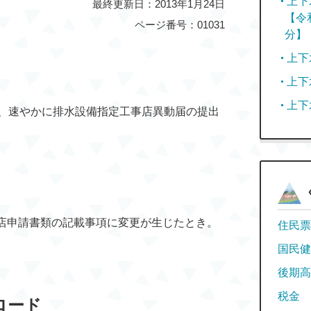
上下
最終更新日：2013年1月24日
【令
ページ番号：01031
分】
上下
上下
上下
、速やかに排水設備指定工事店異動届の提出
店申請書類の記載事項に変更が生じたとき。
住民票
国民健
後期高
税金
ロード