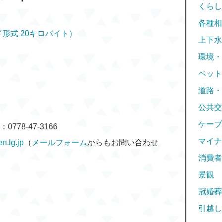
くらし
各種相
形式 20キロバイト）
上下水
環境・
ペット
道路・
公共交
ケーブ
778-47-3166
マイナ
n.lg.jp
（
メールフォーム
からもお問い合わせ
消費者
景観
冠婚葬
引越し