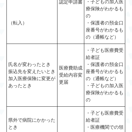
・子どもの加入医
認定申請書
療保険がわかるも
の
（転入）
・保護者の預金口
座番号がわかるも
の（通帳など）
・子ども医療費受
給者証
氏名が変わったとき
・保護者の預金口
医療費助成
振込先を変えたいとき
座番号がわかるも
受給内容変
加入医療保険に変更が
の（通帳など）
更届
あったとき
・子どもの加入医
療保険がわかるも
の
・子ども医療費受
県外で病院にかかった
給者証
とき
・医療機関での領