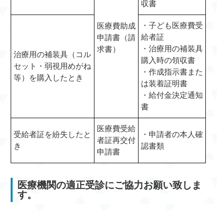
収書
・子ども医療費受
医療費助成
給者証
申請書（請
・治療用の補装具
求書）
治療用の補装具（コル
購入時の領収書
セット・弱視用めがね
・作成指示書また
等）を購入したとき
は装着証明書
・給付金決定通知
書
医療費受給
受給者証を紛失したと
・申請者の本人確
者証再交付
き
認書類
申請書
医療機関の適正受診にご協力お願い致しま
す。