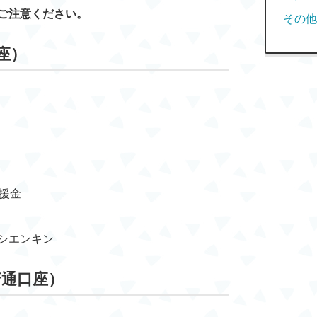
ご注意ください。
その他
座）
援金
シエンキン
普通口座）