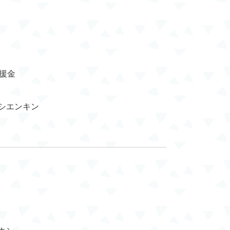
援金
シエンキン