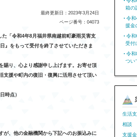
令和
箱の
最終更新日：2023年3月24日
令和
ページ番号：04073
援金
した「令和4年8月福井県南越前町豪雨災害支
令和
受付
1日』をもって受付を終了させていただきま
令和
つい
を賜り、心より感謝申し上げます。お寄せ頂
活支援や町内の復旧・復興に活用させて頂い
10日時点）
生活支
相談
すが、他の金融機関から下記へのお振込みに
支援金