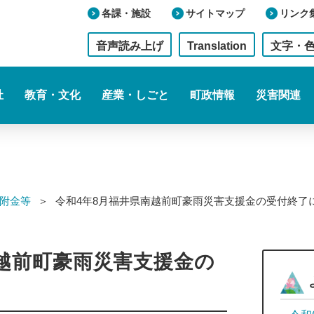
各課・施設
サイトマップ
リンク
音声読み上げ
Translation
文字・
祉
教育・文化
産業・しごと
町政情報
災害関連
附金等
令和4年8月福井県南越前町豪雨災害支援金の受付
南越前町豪雨災害支援金の