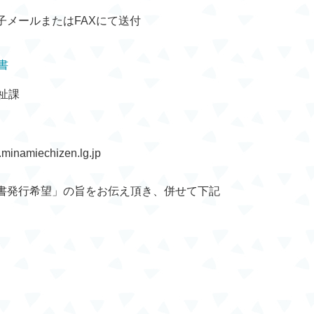
子メールまたはFAXにて送付
書
祉課
inamiechizen.lg.jp
書発行希望」の旨をお伝え頂き、併せて下記