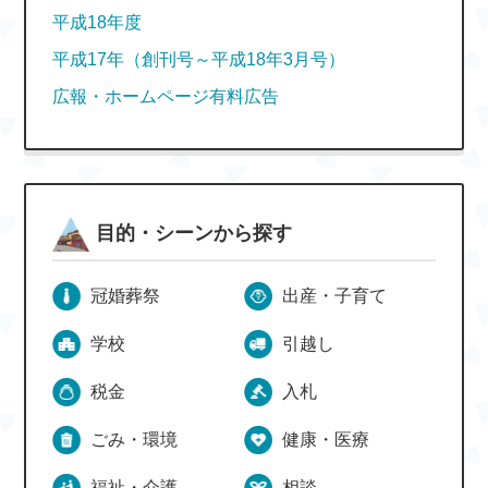
平成18年度
平成17年（創刊号～平成18年3月号）
広報・ホームページ有料広告
目的・シーンから探す
冠婚葬祭
出産・子育て
学校
引越し
税金
入札
ごみ・環境
健康・医療
福祉・介護
相談