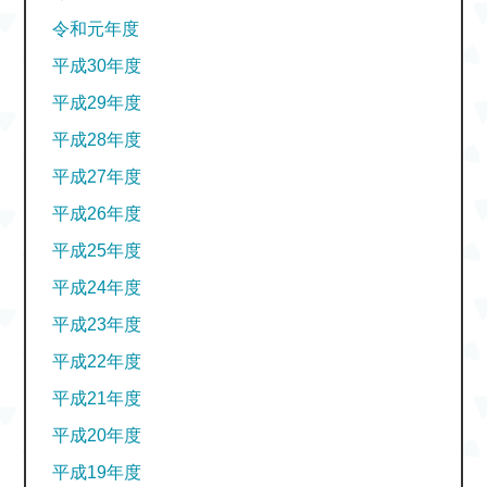
令和元年度
平成30年度
平成29年度
平成28年度
平成27年度
平成26年度
平成25年度
平成24年度
平成23年度
平成22年度
平成21年度
平成20年度
平成19年度