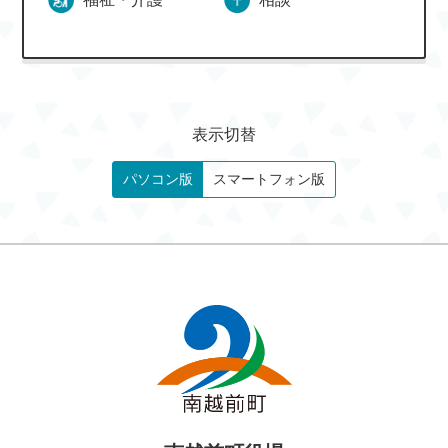
表示切替
パソコン版
スマートフォン版